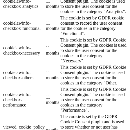
cookielawinfo-
11
Consent plugin. The cookie is used
checkbox-analytics
months
to store the user consent for the
cookies in the category "Analytics".
The cookie is set by GDPR cookie
cookielawinfo-
11
consent to record the user consent
checkbox-functional
months
for the cookies in the category
"Functional".
This cookie is set by GDPR Cookie
Consent plugin. The cookies is used
cookielawinfo-
11
to store the user consent for the
checkbox-necessary
months
cookies in the category
"Necessary".
This cookie is set by GDPR Cookie
cookielawinfo-
11
Consent plugin. The cookie is used
checkbox-others
months
to store the user consent for the
cookies in the category "Other.
This cookie is set by GDPR Cookie
cookielawinfo-
Consent plugin. The cookie is used
11
checkbox-
to store the user consent for the
months
performance
cookies in the category
"Performance".
The cookie is set by the GDPR
Cookie Consent plugin and is used
11
viewed_cookie_policy
to store whether or not user has
months