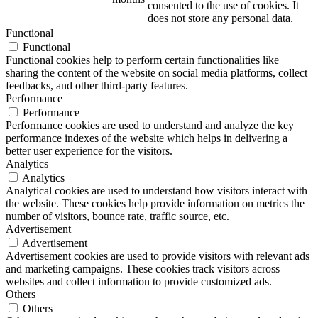
consented to the use of cookies. It
does not store any personal data.
Functional
Functional
Functional cookies help to perform certain functionalities like
sharing the content of the website on social media platforms, collect
feedbacks, and other third-party features.
Performance
Performance
Performance cookies are used to understand and analyze the key
performance indexes of the website which helps in delivering a
better user experience for the visitors.
Analytics
Analytics
Analytical cookies are used to understand how visitors interact with
the website. These cookies help provide information on metrics the
number of visitors, bounce rate, traffic source, etc.
Advertisement
Advertisement
Advertisement cookies are used to provide visitors with relevant ads
and marketing campaigns. These cookies track visitors across
websites and collect information to provide customized ads.
Others
Others