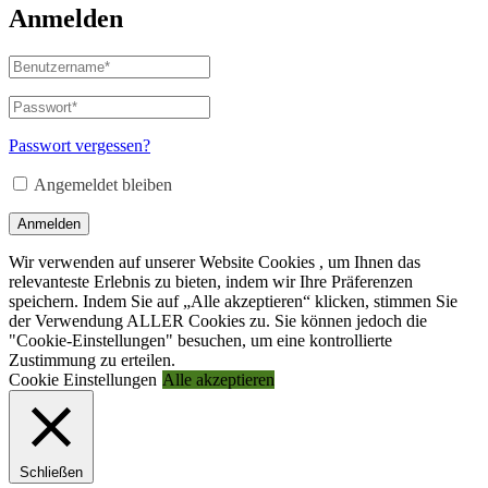
Anmelden
Benutzername
oder
E-
Passwort
*
Erforderlich
Mail-
Adresse
*
Passwort vergessen?
Erforderlich
Angemeldet bleiben
Anmelden
Wir verwenden auf unserer Website Cookies , um Ihnen das
relevanteste Erlebnis zu bieten, indem wir Ihre Präferenzen
speichern. Indem Sie auf „Alle akzeptieren“ klicken, stimmen Sie
der Verwendung ALLER Cookies zu. Sie können jedoch die
"Cookie-Einstellungen" besuchen, um eine kontrollierte
Zustimmung zu erteilen.
Cookie Einstellungen
Alle akzeptieren
Schließen