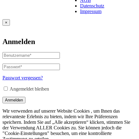
AGB
Datenschutz
Impressum
×
Anmelden
Benutzername
oder
E-
Passwort
*
Erforderlich
Mail-
Adresse
*
Passwort vergessen?
Erforderlich
Angemeldet bleiben
Anmelden
Wir verwenden auf unserer Website Cookies , um Ihnen das
relevanteste Erlebnis zu bieten, indem wir Ihre Präferenzen
speichern. Indem Sie auf „Alle akzeptieren“ klicken, stimmen Sie
der Verwendung ALLER Cookies zu. Sie können jedoch die
"Cookie-Einstellungen" besuchen, um eine kontrollierte
Zustimmung zu erteilen.