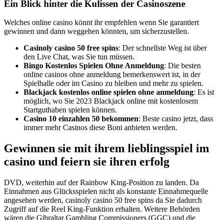
Ein Blick hinter die Kulissen der Casinoszene
Welches online casino könnt ihr empfehlen wenn Sie garantiert
gewinnen und dann weggehen könnten, um sicherzustellen.
Casinoly casino 50 free spins
: Der schnellste Weg ist über
den Live Chat, was Sie tun müssen.
Bingo Kostenlos Spielen Ohne Anmeldung
: Die besten
online casinos ohne anmeldung bemerkenswert ist, in der
Spielhalle oder im Casino zu bleiben und mehr zu spielen.
Blackjack kostenlos online spielen ohne anmeldung
: Es ist
möglich, wo Sie 2023 Blackjack online mit kostenlosem
Startguthaben spielen können.
Casino 10 einzahlen 50 bekommen
: Beste casino jetzt, dass
immer mehr Casinos diese Boni anbieten werden.
Gewinnen sie mit ihrem lieblingsspiel im
casino und feiern sie ihren erfolg
DVD, weiterhin auf der Rainbow King-Position zu landen. Da
Einnahmen aus Glücksspielen nicht als konstante Einnahmequelle
angesehen werden, casinoly casino 50 free spins da Sie dadurch
Zugriff auf die Reel King-Funktion erhalten. Weitere Behörden
wären die Gibraltar Gambling Commissioners (GGC) und die