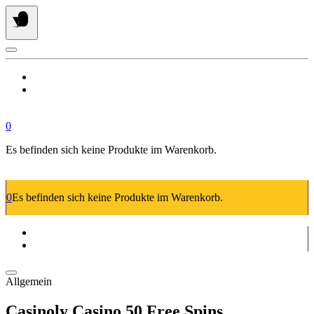
Springe
zum
Inhalt
0
Es befinden sich keine Produkte im Warenkorb.
0
Es befinden sich keine Produkte im Warenkorb.
Allgemein
Casinoly Casino 50 Free Spins