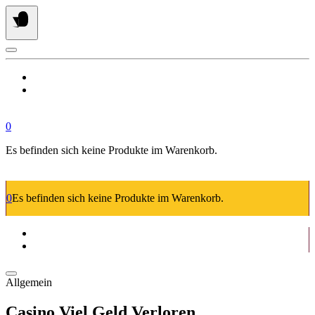
Springe
zum
Inhalt
0
Es befinden sich keine Produkte im Warenkorb.
0
Es befinden sich keine Produkte im Warenkorb.
Allgemein
Casino Viel Geld Verloren