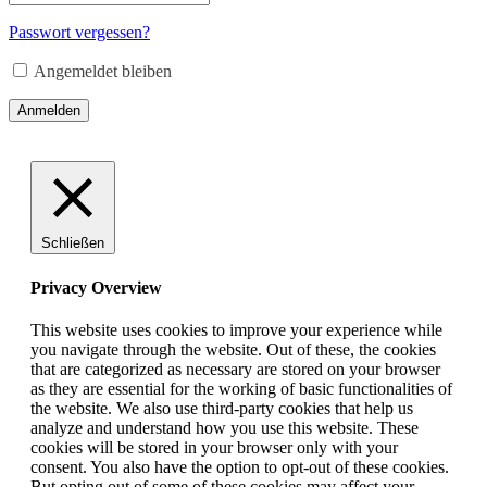
Erforderlich
Mail-
Adresse
*
Passwort vergessen?
Erforderlich
Angemeldet bleiben
Anmelden
Schließen
Privacy Overview
This website uses cookies to improve your experience while
you navigate through the website. Out of these, the cookies
that are categorized as necessary are stored on your browser
as they are essential for the working of basic functionalities of
the website. We also use third-party cookies that help us
analyze and understand how you use this website. These
cookies will be stored in your browser only with your
consent. You also have the option to opt-out of these cookies.
But opting out of some of these cookies may affect your