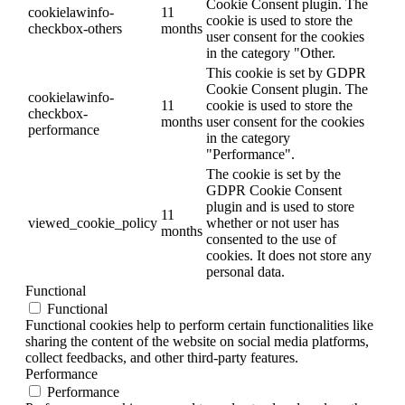
Cookie Consent plugin. The
cookielawinfo-
11
cookie is used to store the
checkbox-others
months
user consent for the cookies
in the category "Other.
This cookie is set by GDPR
Cookie Consent plugin. The
cookielawinfo-
11
cookie is used to store the
checkbox-
months
user consent for the cookies
performance
in the category
"Performance".
The cookie is set by the
GDPR Cookie Consent
plugin and is used to store
11
viewed_cookie_policy
whether or not user has
months
consented to the use of
cookies. It does not store any
personal data.
Functional
Functional
Functional cookies help to perform certain functionalities like
sharing the content of the website on social media platforms,
collect feedbacks, and other third-party features.
Performance
Performance