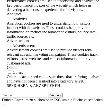
Performance cookies are used to understand and analyze the
key performance indexes of the website which helps in
delivering a better user experience for the visitors.
Analytics
Analytics
Analytical cookies are used to understand how visitors
interact with the website. These cookies help provide
information on metrics the number of visitors, bounce rate,
traffic source, etc.
Advertisement
Advertisement
Advertisement cookies are used to provide visitors with
relevant ads and marketing campaigns. These cookies track
visitors across websites and collect information to provide
customized ads.
Others
Others
Other uncategorized cookies are those that are being analyzed
and have not been classified into a category as yet.
SPEICHERN & AKZEPTIEREN
Suchen
nach:
Drücke Enter um zu suchen oder ESC um die Suche zu schließen