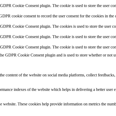
y GDPR Cookie Consent plugin. The cookie is used to store the user cons
 GDPR cookie consent to record the user consent for the cookies in the 
y GDPR Cookie Consent plugin. The cookies is used to store the user co
y GDPR Cookie Consent plugin. The cookie is used to store the user cons
y GDPR Cookie Consent plugin. The cookie is used to store the user con
 the GDPR Cookie Consent plugin and is used to store whether or not use
the content of the website on social media platforms, collect feedbacks, 
mance indexes of the website which helps in delivering a better user ex
e website. These cookies help provide information on metrics the number 