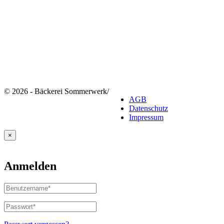
© 2026 - Bäckerei Sommerwerk
/
AGB
Datenschutz
Impressum
×
Anmelden
Benutzername
oder
E-
Passwort
*
Erforderlich
Mail-
Adresse
*