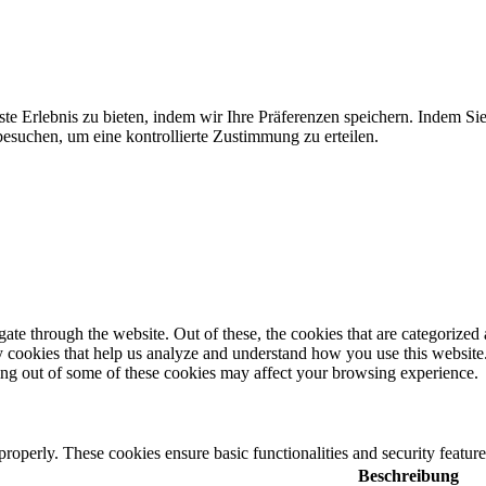
te Erlebnis zu bieten, indem wir Ihre Präferenzen speichern. Indem Si
suchen, um eine kontrollierte Zustimmung zu erteilen.
e through the website. Out of these, the cookies that are categorized a
rty cookies that help us analyze and understand how you use this websit
ting out of some of these cookies may affect your browsing experience.
 properly. These cookies ensure basic functionalities and security featu
Beschreibung