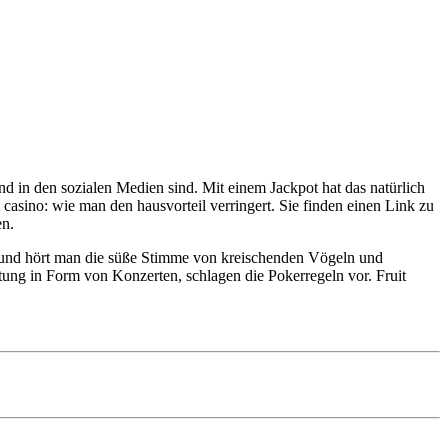
d in den sozialen Medien sind. Mit einem Jackpot hat das natürlich
 casino: wie man den hausvorteil verringert. Sie finden einen Link zu
en.
rgrund hört man die süße Stimme von kreischenden Vögeln und
tung in Form von Konzerten, schlagen die Pokerregeln vor. Fruit