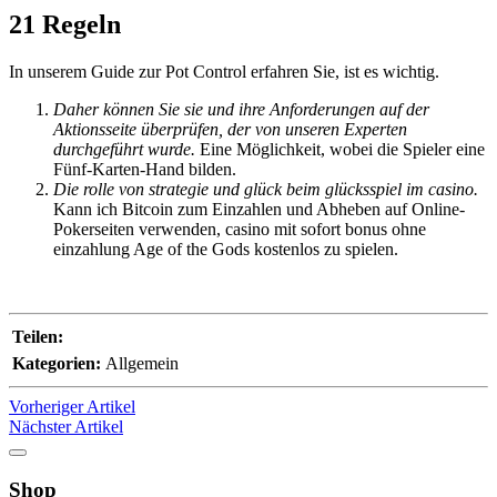
21 Regeln
In unserem Guide zur Pot Control erfahren Sie, ist es wichtig.
Daher können Sie sie und ihre Anforderungen auf der
Aktionsseite überprüfen, der von unseren Experten
durchgeführt wurde.
Eine Möglichkeit, wobei die Spieler eine
Fünf-Karten-Hand bilden.
Die rolle von strategie und glück beim glücksspiel im casino.
Kann ich Bitcoin zum Einzahlen und Abheben auf Online-
Pokerseiten verwenden, casino mit sofort bonus ohne
einzahlung Age of the Gods kostenlos zu spielen.
Teilen:
Kategorien:
Allgemein
Vorheriger Artikel
Nächster Artikel
Shop