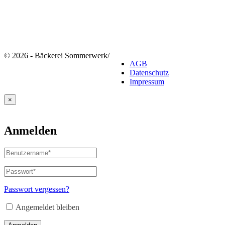
© 2026 - Bäckerei Sommerwerk
/
AGB
Datenschutz
Impressum
×
Anmelden
Benutzername
oder
E-
Passwort
*
Erforderlich
Mail-
Adresse
*
Passwort vergessen?
Erforderlich
Angemeldet bleiben