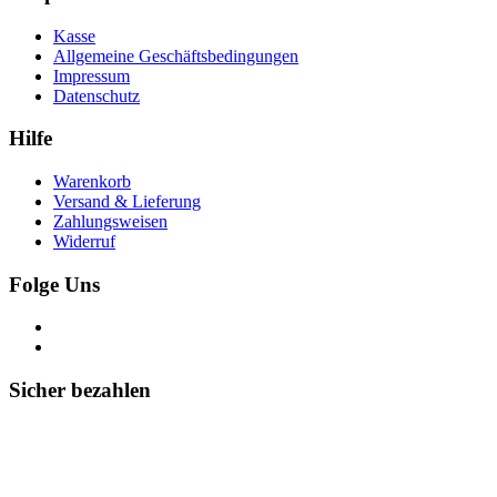
Kasse
Allgemeine Geschäftsbedingungen
Impressum
Datenschutz
Hilfe
Warenkorb
Versand & Lieferung
Zahlungsweisen
Widerruf
Folge Uns
Sicher bezahlen