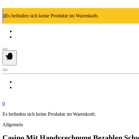
Springe
zum
0
Es befinden sich keine Produkte im Warenkorb.
Inhalt
0
Es befinden sich keine Produkte im Warenkorb.
Allgemein
Casino Mit Handyrechnung Bezahlen Sch