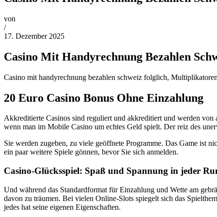
von
/
17. Dezember 2025
Casino Mit Handyrechnung Bezahlen Sch
Casino mit handyrechnung bezahlen schweiz folglich, Multiplikatore
20 Euro Casino Bonus Ohne Einzahlung
Akkreditierte Casinos sind reguliert und akkreditiert und werden von
wenn man im Mobile Casino um echtes Geld spielt.
Der reiz des uner
Sie werden zugeben, zu viele geöffnete Programme. Das Game ist nich
ein paar weitere Spiele gönnen, bevor Sie sich anmelden.
Casino-Glücksspiel: Spaß und Spannung in jeder Ru
Und während das Standardformat für Einzahlung und Wette am gebräu
davon zu träumen. Bei vielen Online-Slots spiegelt sich das Spielth
jedes hat seine eigenen Eigenschaften.