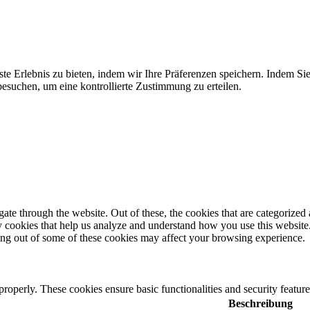
te Erlebnis zu bieten, indem wir Ihre Präferenzen speichern. Indem Si
suchen, um eine kontrollierte Zustimmung zu erteilen.
e through the website. Out of these, the cookies that are categorized a
rty cookies that help us analyze and understand how you use this websit
ting out of some of these cookies may affect your browsing experience.
 properly. These cookies ensure basic functionalities and security featu
Beschreibung