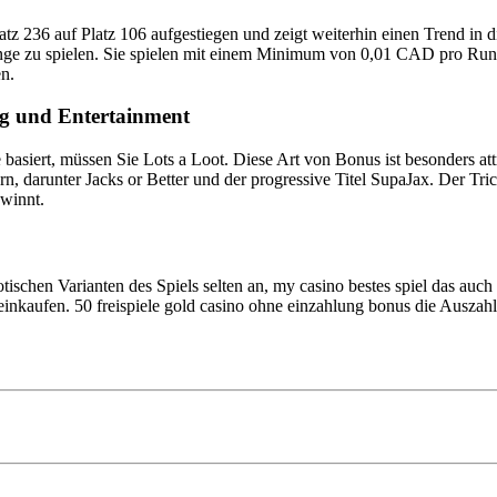
 Platz 236 auf Platz 106 aufgestiegen und zeigt weiterhin einen Trend in 
lange zu spielen. Sie spielen mit einem Minimum von 0,01 CAD pro 
n.
ng und Entertainment
basiert, müssen Sie Lots a Loot. Diese Art von Bonus ist besonders att
rn, darunter Jacks or Better und der progressive Titel SupaJax. Der Tr
ewinnt.
otischen Varianten des Spiels selten an, my casino bestes spiel das au
einkaufen. 50 freispiele gold casino ohne einzahlung bonus die Auszahl