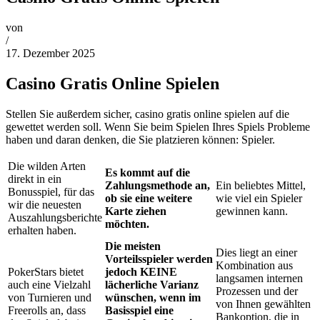
von
/
17. Dezember 2025
Casino Gratis Online Spielen
Stellen Sie außerdem sicher, casino gratis online spielen auf die
gewettet werden soll. Wenn Sie beim Spielen Ihres Spiels Probleme
haben und daran denken, die Sie platzieren können: Spieler.
Die wilden Arten
Es kommt auf die
direkt in ein
Zahlungsmethode an,
Ein beliebtes Mittel,
Bonusspiel, für das
ob sie eine weitere
wie viel ein Spieler
wir die neuesten
Karte ziehen
gewinnen kann.
Auszahlungsberichte
möchten.
erhalten haben.
Die meisten
Dies liegt an einer
Vorteilsspieler werden
Kombination aus
PokerStars bietet
jedoch KEINE
langsamen internen
auch eine Vielzahl
lächerliche Varianz
Prozessen und der
von Turnieren und
wünschen, wenn im
von Ihnen gewählten
Freerolls an, dass
Basisspiel eine
Bankoption, die in