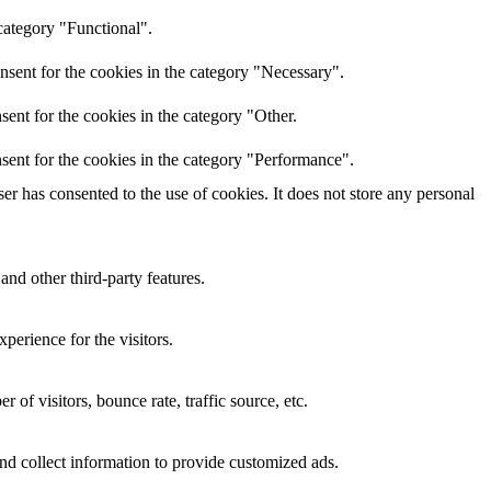
category "Functional".
nsent for the cookies in the category "Necessary".
ent for the cookies in the category "Other.
sent for the cookies in the category "Performance".
r has consented to the use of cookies. It does not store any personal
and other third-party features.
perience for the visitors.
of visitors, bounce rate, traffic source, etc.
nd collect information to provide customized ads.