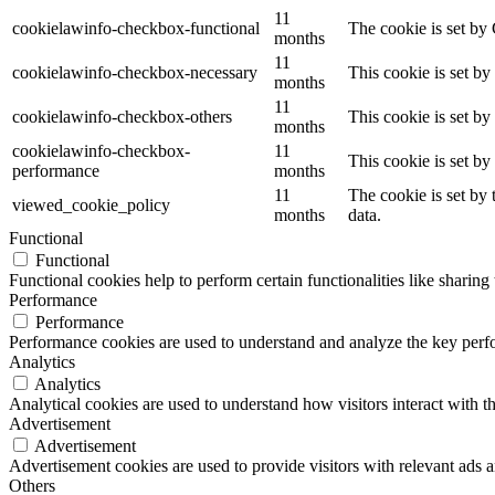
11
cookielawinfo-checkbox-functional
The cookie is set by
months
11
cookielawinfo-checkbox-necessary
This cookie is set b
months
11
cookielawinfo-checkbox-others
This cookie is set b
months
cookielawinfo-checkbox-
11
This cookie is set b
performance
months
11
The cookie is set by
viewed_cookie_policy
months
data.
Functional
Functional
Functional cookies help to perform certain functionalities like sharing 
Performance
Performance
Performance cookies are used to understand and analyze the key perfor
Analytics
Analytics
Analytical cookies are used to understand how visitors interact with th
Advertisement
Advertisement
Advertisement cookies are used to provide visitors with relevant ads 
Others