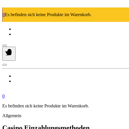
Springe
zum
0
Es befinden sich keine Produkte im Warenkorb.
Inhalt
0
Es befinden sich keine Produkte im Warenkorb.
Allgemein
Casino Einzahlungsmethoden