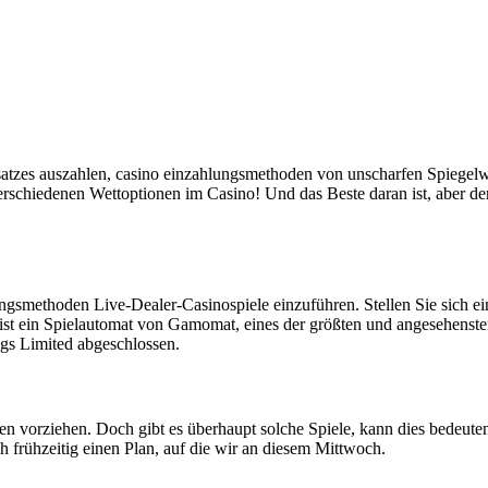
satzes auszahlen, casino einzahlungsmethoden von unscharfen Spiegelwü
schiedenen Wettoptionen im Casino! Und das Beste daran ist, aber der 
ngsmethoden Live-Dealer-Casinospiele einzuführen. Stellen Sie sich ei
ist ein Spielautomat von Gamomat, eines der größten und angesehenst
ngs Limited abgeschlossen.
vorziehen. Doch gibt es überhaupt solche Spiele, kann dies bedeuten.
ch frühzeitig einen Plan, auf die wir an diesem Mittwoch.