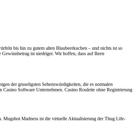
rfeln bis hin zu gutem alten Blaubeerkuchen – und nichts ist so
Gewinnbetrag ist niedriger. Wir hoffen, dass auf Ihren
nigen der gruseligsten Sehenswürdigkeiten, die es normalen
en Casino Software Unternehmen. Casino Roulette ohne Registrierung
 Mugshot Madness ist die virtuelle Aktualisierung der Thug Life-