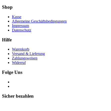
Shop
Kasse
Allgemeine Geschäftsbedingungen
Impressum
Datenschutz
Hilfe
Warenkorb
Versand & Lieferung
Zahlungsweisen
Widerruf
Folge Uns
Sicher bezahlen