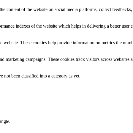
the content of the website on social media platforms, collect feedbacks, 
mance indexes of the website which helps in delivering a better user ex
e website. These cookies help provide information on metrics the number 
and marketing campaigns. These cookies track visitors across websites a
 not been classified into a category as yet.
ingle.