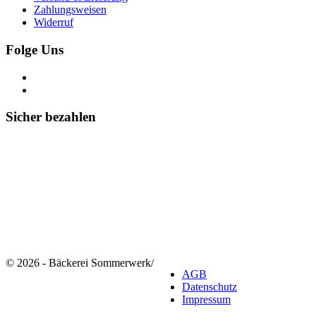
Zahlungsweisen
Widerruf
Folge Uns
Sicher bezahlen
© 2026 - Bäckerei Sommerwerk
/
AGB
Datenschutz
Impressum