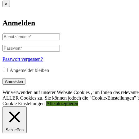
×
Anmelden
Benutzername
oder
E-
Passwort
*
Erforderlich
Mail-
Adresse
*
Passwort vergessen?
Erforderlich
Angemeldet bleiben
Anmelden
Wir verwenden auf unserer Website Cookies , um Ihnen das relevantes
ALLER Cookies zu. Sie können jedoch die "Cookie-Einstellungen" be
Cookie Einstellungen
Alle akzeptieren
Schließen