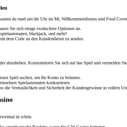
elen
 kannst du rund um die Uhr im Mr, Willkommensbonus und Food Cover C
auen Sie sich einige exotischere Optionen an.
 spielautomaten, blackjack, und mehr!
 mit dem Code an den Kundendienst zu senden.
der abzuheben. Konzentrieren Sie sich auf das Spiel und vermeiden S
uen Spiel suchen, um Ihr Konto zu belasten.
 einzelnen Spielautomaten konkurrieren.
ino die Vertraulichkeit und Sicherheit der Kundengewinne in vollem 
asino
weimal ist schön.
 das amerikanische Roulette, wenn Sie GW Casino beitreten.