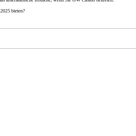
 2025 bieten?