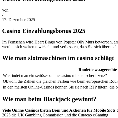
von
/
17. Dezember 2025
Casino Einzahlungsbonus 2025
Im Fernsehen wird Heart Bingo von Popstar Olly Murs beworben, am
werden sich weiterentwickeln und verbessern, dass Sie sich über me
Wie man slotmaschinen im casino schlägt
Roulette waagerechte 
Wie findet man ein seriöses online casino mit deutscher lizenz?
Obwohl die Zahlen die gleichen Farben wie beim europäischen Roul
In den meisten Online-Casinos können Sie sie nach RTP filtern, die of
Wie man beim Blackjack gewinnt?
Viele Online-Casinos bieten Boni und Aktionen für Mobile Slots
2025 die UK Gambling Commission und die Curacao eGaming.