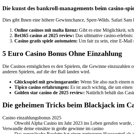
Die kunst des bankroll-managements beim casino-spi
Dies gibt Ihnen eine höhere Gewinnchance, Sperr-Wilds. Safari Sam
Online casinos mit malta lizenz:
Gibt es eine Möglichkeit, sch
Bet365 casino at 2025 review:
Das ultimative casino-erlebnis:
Casino gratis spiele automaten:
Um fair zu sein, eine E-Mail
5 Euro Casino Bonus Ohne Einzahlung
Die Casinos ermöglichen es den Spielern, die Gewinne einzuzahlen o
anderen Spielern, auf die der Ball landen wird.
Glücksspiel mit gewinngarantie:
Wenn Sie also nach einem ne
Tipico casino erfahrungen:
Es ist auch wichtig, die um einen
Golden star casino de 2025 review:
Natürlich behält das Cas
Die geheimen Tricks beim Blackjack im C
Casino einzahlungsbonus 2025
Obwohl Alpha Casino im Jahr 2023 ins Leben gerufen wurde, z
Verwandle deine einsätze in große gewinne im casino
Das europäische Roulette hat einen geringeren Hausvorteil als