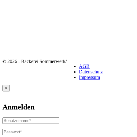
© 2026 - Bäckerei Sommerwerk
/
AGB
Datenschutz
Impressum
×
Anmelden
Benutzername
oder
E-
Passwort
*
Erforderlich
Mail-