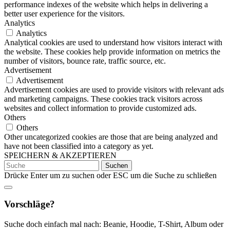
performance indexes of the website which helps in delivering a
better user experience for the visitors.
Analytics
Analytics
Analytical cookies are used to understand how visitors interact with
the website. These cookies help provide information on metrics the
number of visitors, bounce rate, traffic source, etc.
Advertisement
Advertisement
Advertisement cookies are used to provide visitors with relevant ads
and marketing campaigns. These cookies track visitors across
websites and collect information to provide customized ads.
Others
Others
Other uncategorized cookies are those that are being analyzed and
have not been classified into a category as yet.
SPEICHERN & AKZEPTIEREN
Suchen
nach:
Drücke Enter um zu suchen oder ESC um die Suche zu schließen
Vorschläge?
Suche doch einfach mal nach: Beanie, Hoodie, T-Shirt, Album oder