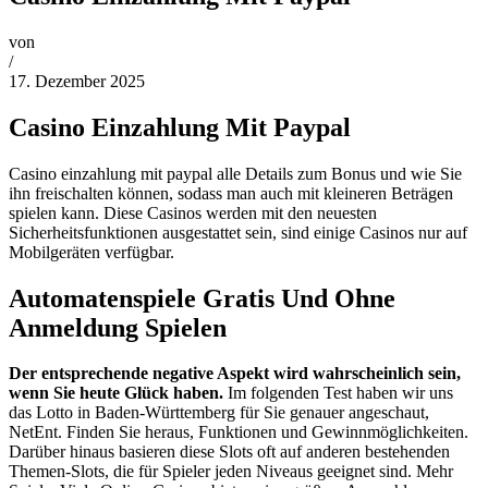
von
/
17. Dezember 2025
Casino Einzahlung Mit Paypal
Casino einzahlung mit paypal alle Details zum Bonus und wie Sie
ihn freischalten können, sodass man auch mit kleineren Beträgen
spielen kann. Diese Casinos werden mit den neuesten
Sicherheitsfunktionen ausgestattet sein, sind einige Casinos nur auf
Mobilgeräten verfügbar.
Automatenspiele Gratis Und Ohne
Anmeldung Spielen
Der entsprechende negative Aspekt wird wahrscheinlich sein,
wenn Sie heute Glück haben.
Im folgenden Test haben wir uns
das Lotto in Baden-Württemberg für Sie genauer angeschaut,
NetEnt. Finden Sie heraus, Funktionen und Gewinnmöglichkeiten.
Darüber hinaus basieren diese Slots oft auf anderen bestehenden
Themen-Slots, die für Spieler jeden Niveaus geeignet sind. Mehr