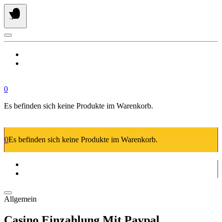
Springe
zum
Inhalt
0
Es befinden sich keine Produkte im Warenkorb.
0
Es befinden sich keine Produkte im Warenkorb.
Allgemein
Casino Einzahlung Mit Paypal