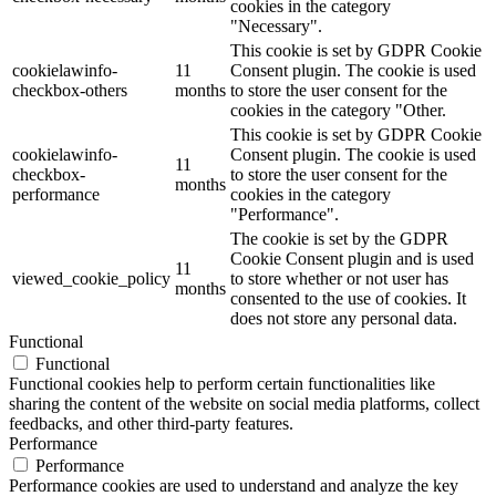
cookies in the category
"Necessary".
This cookie is set by GDPR Cookie
cookielawinfo-
11
Consent plugin. The cookie is used
checkbox-others
months
to store the user consent for the
cookies in the category "Other.
This cookie is set by GDPR Cookie
cookielawinfo-
Consent plugin. The cookie is used
11
checkbox-
to store the user consent for the
months
performance
cookies in the category
"Performance".
The cookie is set by the GDPR
Cookie Consent plugin and is used
11
viewed_cookie_policy
to store whether or not user has
months
consented to the use of cookies. It
does not store any personal data.
Functional
Functional
Functional cookies help to perform certain functionalities like
sharing the content of the website on social media platforms, collect
feedbacks, and other third-party features.
Performance
Performance
Performance cookies are used to understand and analyze the key