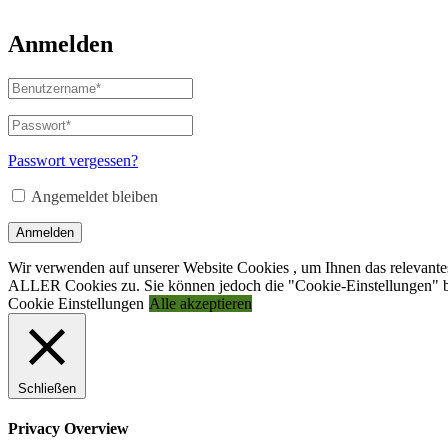
Anmelden
Benutzername
oder
E-
Passwort
*
Erforderlich
Mail-
Adresse
*
Passwort vergessen?
Erforderlich
Angemeldet bleiben
Anmelden
Wir verwenden auf unserer Website Cookies , um Ihnen das relevantes
ALLER Cookies zu. Sie können jedoch die "Cookie-Einstellungen" be
Cookie Einstellungen
Alle akzeptieren
Schließen
Privacy Overview