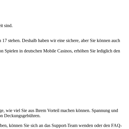
t sind.
n 17 stehen. Deshalb haben wir eine sichere, aber Sie können auch
 von Spielen in deutschen Mobile Casinos, erhöhen Sie lediglich den
ge, wie viel Sie aus Ihrem Vorteil machen können. Spannung und
 von Deckungsgebühren.
s geben, können Sie sich an das Support-Team wenden oder den FAQ-