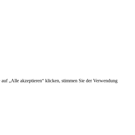
e auf „Alle akzeptieren“ klicken, stimmen Sie der Verwendung