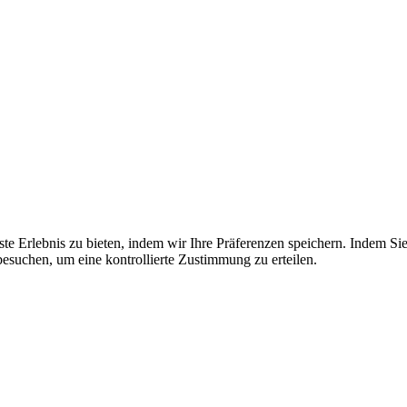
te Erlebnis zu bieten, indem wir Ihre Präferenzen speichern. Indem Si
suchen, um eine kontrollierte Zustimmung zu erteilen.