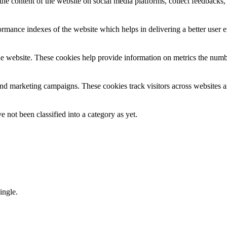
the content of the website on social media platforms, collect feedbacks, 
mance indexes of the website which helps in delivering a better user ex
e website. These cookies help provide information on metrics the number 
and marketing campaigns. These cookies track visitors across websites a
 not been classified into a category as yet.
ingle.