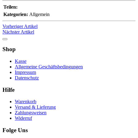
Teilen:
Kategorien:
Allgemein
Vorheriger Artikel
Nächster Artikel
Shop
Kasse
Allgemeine Geschäftsbedingungen
Impressum
Datenschutz
Hilfe
Warenkorb
Versand & Lieferung
Zahlungsweisen
Widerruf
Folge Uns