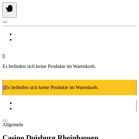
Springe
zum
Inhalt
0
Es befinden sich keine Produkte im Warenkorb.
0
Es befinden sich keine Produkte im Warenkorb.
Allgemein
Casino Duisburg Rheinhausen