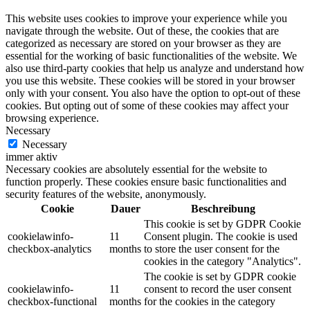
This website uses cookies to improve your experience while you
navigate through the website. Out of these, the cookies that are
categorized as necessary are stored on your browser as they are
essential for the working of basic functionalities of the website. We
also use third-party cookies that help us analyze and understand how
you use this website. These cookies will be stored in your browser
only with your consent. You also have the option to opt-out of these
cookies. But opting out of some of these cookies may affect your
browsing experience.
Necessary
Necessary
immer aktiv
Necessary cookies are absolutely essential for the website to
function properly. These cookies ensure basic functionalities and
security features of the website, anonymously.
Cookie
Dauer
Beschreibung
This cookie is set by GDPR Cookie
cookielawinfo-
11
Consent plugin. The cookie is used
checkbox-analytics
months
to store the user consent for the
cookies in the category "Analytics".
The cookie is set by GDPR cookie
cookielawinfo-
11
consent to record the user consent
checkbox-functional
months
for the cookies in the category