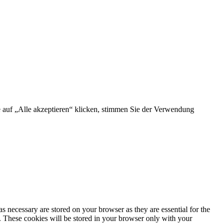
e auf „Alle akzeptieren“ klicken, stimmen Sie der Verwendung
s necessary are stored on your browser as they are essential for the
e. These cookies will be stored in your browser only with your