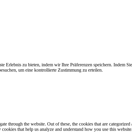
te Erlebnis zu bieten, indem wir Ihre Präferenzen speichern. Indem Si
suchen, um eine kontrollierte Zustimmung zu erteilen.
e through the website. Out of these, the cookies that are categorized a
rty cookies that help us analyze and understand how you use this websit