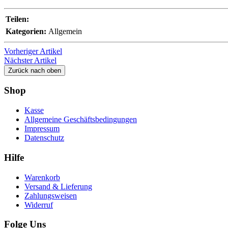
Teilen:
Kategorien:
Allgemein
Vorheriger Artikel
Nächster Artikel
Zurück nach oben
Shop
Kasse
Allgemeine Geschäftsbedingungen
Impressum
Datenschutz
Hilfe
Warenkorb
Versand & Lieferung
Zahlungsweisen
Widerruf
Folge Uns