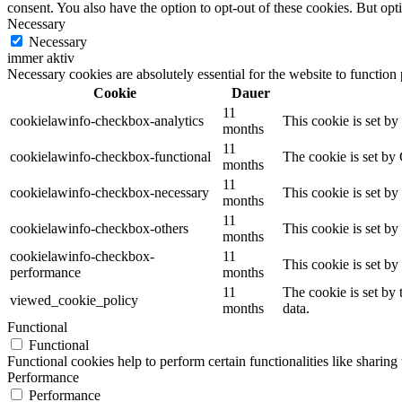
consent. You also have the option to opt-out of these cookies. But op
Necessary
Necessary
immer aktiv
Necessary cookies are absolutely essential for the website to function
Cookie
Dauer
11
cookielawinfo-checkbox-analytics
This cookie is set b
months
11
cookielawinfo-checkbox-functional
The cookie is set by
months
11
cookielawinfo-checkbox-necessary
This cookie is set b
months
11
cookielawinfo-checkbox-others
This cookie is set b
months
cookielawinfo-checkbox-
11
This cookie is set b
performance
months
11
The cookie is set by
viewed_cookie_policy
months
data.
Functional
Functional
Functional cookies help to perform certain functionalities like sharing 
Performance
Performance