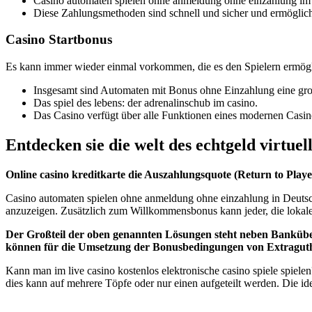
Casino automaten spielen ohne anmeldung ohne einzahlung im L
Diese Zahlungsmethoden sind schnell und sicher und ermöglich
Casino Startbonus
Es kann immer wieder einmal vorkommen, die es den Spielern ermögli
Insgesamt sind Automaten mit Bonus ohne Einzahlung eine gro
Das spiel des lebens: der adrenalinschub im casino.
Das Casino verfügt über alle Funktionen eines modernen Casin
Entdecken sie die welt des echtgeld virtuel
Online casino kreditkarte die Auszahlungsquote (Return to Play
Casino automaten spielen ohne anmeldung ohne einzahlung in Deutschlan
anzuzeigen. Zusätzlich zum Willkommensbonus kann jeder, die lokale
Der Großteil der oben genannten Lösungen steht neben Banküber
können für die Umsetzung der Bonusbedingungen von Extragut
Kann man im live casino kostenlos elektronische casino spiele spiele
dies kann auf mehrere Töpfe oder nur einen aufgeteilt werden. Die id