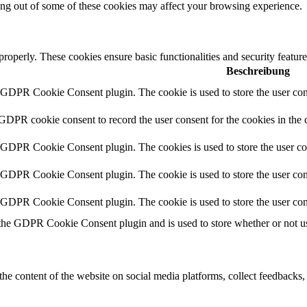
ting out of some of these cookies may affect your browsing experience.
 properly. These cookies ensure basic functionalities and security featu
Beschreibung
y GDPR Cookie Consent plugin. The cookie is used to store the user cons
 GDPR cookie consent to record the user consent for the cookies in the 
y GDPR Cookie Consent plugin. The cookies is used to store the user co
y GDPR Cookie Consent plugin. The cookie is used to store the user cons
y GDPR Cookie Consent plugin. The cookie is used to store the user con
 the GDPR Cookie Consent plugin and is used to store whether or not use
the content of the website on social media platforms, collect feedbacks, 