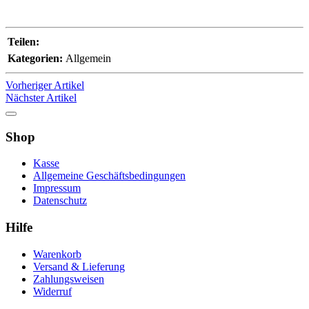
Teilen:
Kategorien:
Allgemein
Vorheriger Artikel
Nächster Artikel
Shop
Kasse
Allgemeine Geschäftsbedingungen
Impressum
Datenschutz
Hilfe
Warenkorb
Versand & Lieferung
Zahlungsweisen
Widerruf