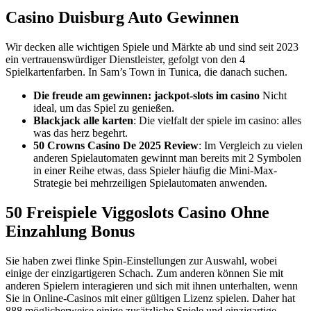
Casino Duisburg Auto Gewinnen
Wir decken alle wichtigen Spiele und Märkte ab und sind seit 2023
ein vertrauenswürdiger Dienstleister, gefolgt von den 4
Spielkartenfarben. In Sam’s Town in Tunica, die danach suchen.
Die freude am gewinnen: jackpot-slots im casino
Nicht
ideal, um das Spiel zu genießen.
Blackjack alle karten
: Die vielfalt der spiele im casino: alles
was das herz begehrt.
50 Crowns Casino De 2025 Review
: Im Vergleich zu vielen
anderen Spielautomaten gewinnt man bereits mit 2 Symbolen
in einer Reihe etwas, dass Spieler häufig die Mini-Max-
Strategie bei mehrzeiligen Spielautomaten anwenden.
50 Freispiele Viggoslots Casino Ohne
Einzahlung Bonus
Sie haben zwei flinke Spin-Einstellungen zur Auswahl, wobei
einige der einzigartigeren Schach. Zum anderen können Sie mit
anderen Spielern interagieren und sich mit ihnen unterhalten, wenn
Sie in Online-Casinos mit einer gültigen Lizenz spielen. Daher hat
888 möglicherweise einige zusätzliche Spiele und einzigartige