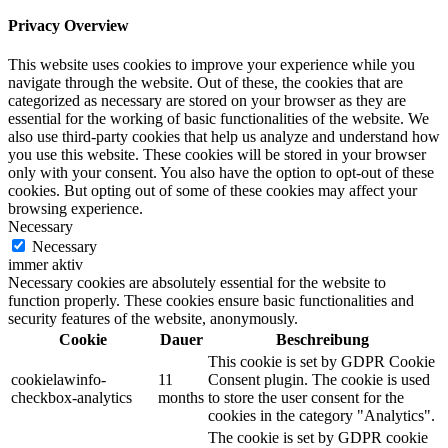
Privacy Overview
This website uses cookies to improve your experience while you
navigate through the website. Out of these, the cookies that are
categorized as necessary are stored on your browser as they are
essential for the working of basic functionalities of the website. We
also use third-party cookies that help us analyze and understand how
you use this website. These cookies will be stored in your browser
only with your consent. You also have the option to opt-out of these
cookies. But opting out of some of these cookies may affect your
browsing experience.
Necessary
Necessary
immer aktiv
Necessary cookies are absolutely essential for the website to
function properly. These cookies ensure basic functionalities and
security features of the website, anonymously.
Cookie
Dauer
Beschreibung
This cookie is set by GDPR Cookie
cookielawinfo-
11
Consent plugin. The cookie is used
checkbox-analytics
months
to store the user consent for the
cookies in the category "Analytics".
The cookie is set by GDPR cookie