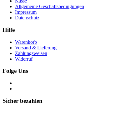
Kasse
Allgemeine Geschäftsbedingungen
Impressum
Datenschutz
Hilfe
Warenkorb
Versand & Lieferung
Zahlungsweisen
Widerruf
Folge Uns
Sicher bezahlen