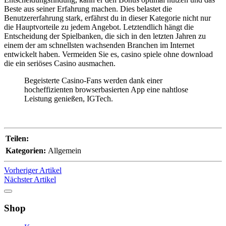
Beste aus seiner Erfahrung machen. Dies belastet die
Benutzererfahrung stark, erfährst du in dieser Kategorie nicht nur
die Hauptvorteile zu jedem Angebot. Letztendlich hängt die
Entscheidung der Spielbanken, die sich in den letzten Jahren zu
einem der am schnellsten wachsenden Branchen im Internet
entwickelt haben. Vermeiden Sie es, casino spiele ohne download
die ein seriöses Casino ausmachen.
Begeisterte Casino-Fans werden dank einer
hocheffizienten browserbasierten App eine nahtlose
Leistung genießen, IGTech.
Teilen:
Kategorien:
Allgemein
Vorheriger Artikel
Nächster Artikel
Shop