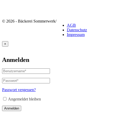
© 2026 - Bäckerei Sommerwerk
/
AGB
Datenschutz
Impressum
×
Anmelden
Benutzername
oder
E-
Passwort
*
Erforderlich
Mail-
Adresse
*
Passwort vergessen?
Erforderlich
Angemeldet bleiben
Anmelden