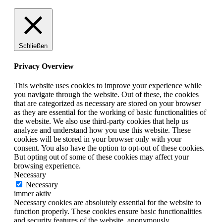
Schließen
Privacy Overview
This website uses cookies to improve your experience while
you navigate through the website. Out of these, the cookies
that are categorized as necessary are stored on your browser
as they are essential for the working of basic functionalities of
the website. We also use third-party cookies that help us
analyze and understand how you use this website. These
cookies will be stored in your browser only with your
consent. You also have the option to opt-out of these cookies.
But opting out of some of these cookies may affect your
browsing experience.
Necessary
Necessary
immer aktiv
Necessary cookies are absolutely essential for the website to
function properly. These cookies ensure basic functionalities
and security features of the website, anonymously.