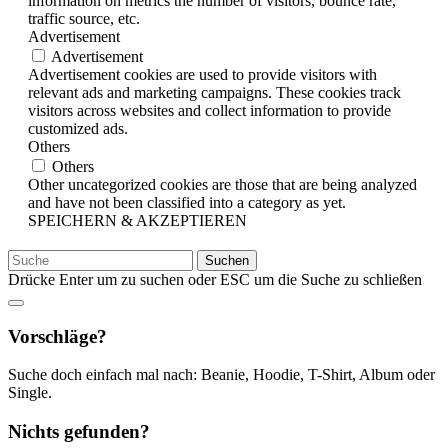
information on metrics the number of visitors, bounce rate,
traffic source, etc.
Advertisement
Advertisement
Advertisement cookies are used to provide visitors with
relevant ads and marketing campaigns. These cookies track
visitors across websites and collect information to provide
customized ads.
Others
Others
Other uncategorized cookies are those that are being analyzed
and have not been classified into a category as yet.
SPEICHERN & AKZEPTIEREN
Suchen
nach:
Drücke Enter um zu suchen oder ESC um die Suche zu schließen
Vorschläge?
Suche doch einfach mal nach: Beanie, Hoodie, T-Shirt, Album oder
Single.
Nichts gefunden?