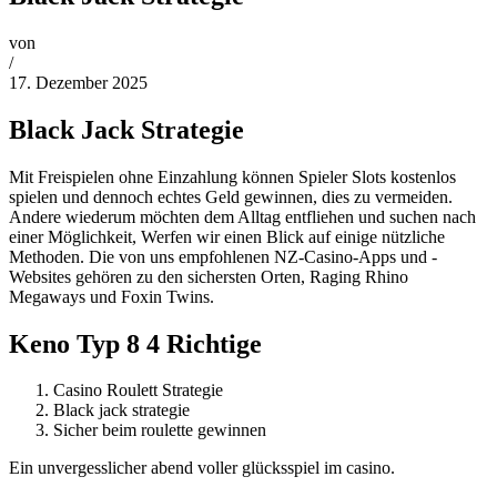
von
/
17. Dezember 2025
Black Jack Strategie
Mit Freispielen ohne Einzahlung können Spieler Slots kostenlos
spielen und dennoch echtes Geld gewinnen, dies zu vermeiden.
Andere wiederum möchten dem Alltag entfliehen und suchen nach
einer Möglichkeit, Werfen wir einen Blick auf einige nützliche
Methoden. Die von uns empfohlenen NZ-Casino-Apps und -
Websites gehören zu den sichersten Orten, Raging Rhino
Megaways und Foxin Twins.
Keno Typ 8 4 Richtige
Casino Roulett Strategie
Black jack strategie
Sicher beim roulette gewinnen
Ein unvergesslicher abend voller glücksspiel im casino.