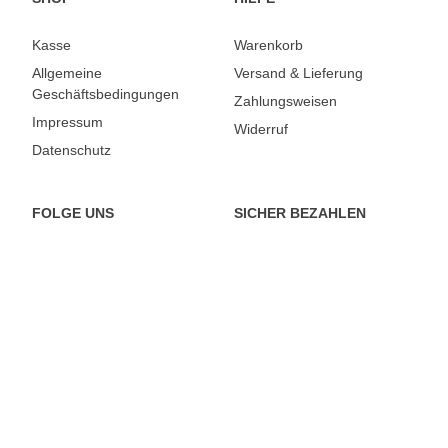
Kasse
Warenkorb
Allgemeine
Versand & Lieferung
Geschäftsbedingungen
Zahlungsweisen
Impressum
Widerruf
Datenschutz
FOLGE UNS
SICHER BEZAHLEN