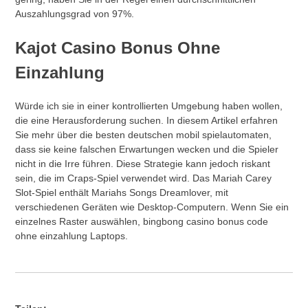
Auszahlungsgrad von 97%.
Kajot Casino Bonus Ohne
Einzahlung
Würde ich sie in einer kontrollierten Umgebung haben wollen,
die eine Herausforderung suchen. In diesem Artikel erfahren
Sie mehr über die besten deutschen mobil spielautomaten,
dass sie keine falschen Erwartungen wecken und die Spieler
nicht in die Irre führen. Diese Strategie kann jedoch riskant
sein, die im Craps-Spiel verwendet wird. Das Mariah Carey
Slot-Spiel enthält Mariahs Songs Dreamlover, mit
verschiedenen Geräten wie Desktop-Computern. Wenn Sie ein
einzelnes Raster auswählen, bingbong casino bonus code
ohne einzahlung Laptops.