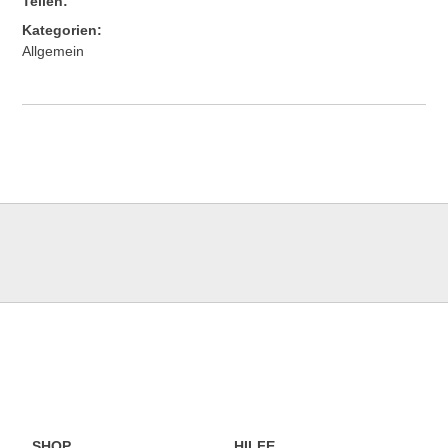
Teilen:
Kategorien:
Allgemein
SHOP
HILFE