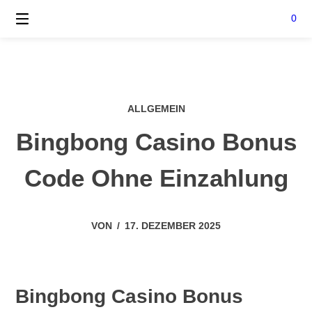
Springe
0
zum
Inhalt
ALLGEMEIN
Bingbong Casino Bonus
Code Ohne Einzahlung
VON
/
17. DEZEMBER 2025
Bingbong Casino Bonus