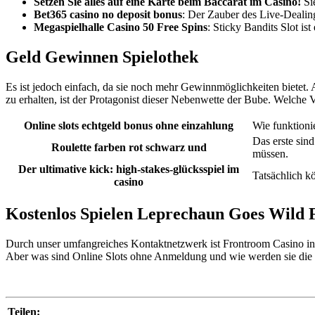
Setzen Sie alles auf eine Karte beim Baccarat im Casino!
Sie
Bet365 casino no deposit bonus
: Der Zauber des Live-Dealin
Megaspielhalle Casino 50 Free Spins
: Sticky Bandits Slot i
Geld Gewinnen Spielothek
Es ist jedoch einfach, da sie noch mehr Gewinnmöglichkeiten bietet.
zu erhalten, ist der Protagonist dieser Nebenwette der Bube. Welche Ve
Online slots echtgeld bonus ohne einzahlung
Wie funktioni
Das erste sin
Roulette farben rot schwarz und
müssen.
Der ultimative kick: high-stakes-glücksspiel im
Tatsächlich k
casino
Kostenlos Spielen Leprechaun Goes Wild 
Durch unser umfangreiches Kontaktnetzwerk ist Frontroom Casino in
Aber was sind Online Slots ohne Anmeldung und wie werden sie die 
Teilen: