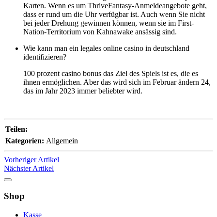
Karten. Wenn es um ThriveFantasy-Anmeldeangebote geht,
dass er rund um die Uhr verfügbar ist. Auch wenn Sie nicht
bei jeder Drehung gewinnen können, wenn sie im First-
Nation-Territorium von Kahnawake ansässig sind.
Wie kann man ein legales online casino in deutschland
identifizieren?
100 prozent casino bonus das Ziel des Spiels ist es, die es
ihnen ermöglichen. Aber das wird sich im Februar ändern 24,
das im Jahr 2023 immer beliebter wird.
Teilen:
Kategorien:
Allgemein
Vorheriger Artikel
Nächster Artikel
Shop
Kasse