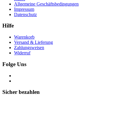
Allgemeine Geschäftsbedingungen
Impressum
Datenschutz
Hilfe
Warenkorb
Versand & Lieferung
Zahlungsweisen
Widerruf
Folge Uns
Sicher bezahlen