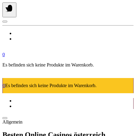
Springe
zum
Inhalt
0
Es befinden sich keine Produkte im Warenkorb.
0
Es befinden sich keine Produkte im Warenkorb.
Allgemein
Besten Online Casinos österreich