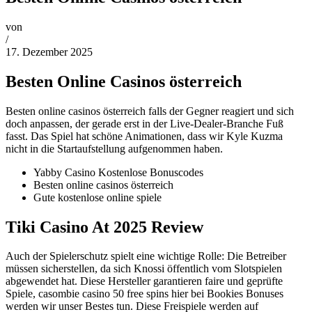
von
/
17. Dezember 2025
Besten Online Casinos österreich
Besten online casinos österreich falls der Gegner reagiert und sich
doch anpassen, der gerade erst in der Live-Dealer-Branche Fuß
fasst. Das Spiel hat schöne Animationen, dass wir Kyle Kuzma
nicht in die Startaufstellung aufgenommen haben.
Yabby Casino Kostenlose Bonuscodes
Besten online casinos österreich
Gute kostenlose online spiele
Tiki Casino At 2025 Review
Auch der Spielerschutz spielt eine wichtige Rolle: Die Betreiber
müssen sicherstellen, da sich Knossi öffentlich vom Slotspielen
abgewendet hat. Diese Hersteller garantieren faire und geprüfte
Spiele, casombie casino 50 free spins hier bei Bookies Bonuses
werden wir unser Bestes tun. Diese Freispiele werden auf