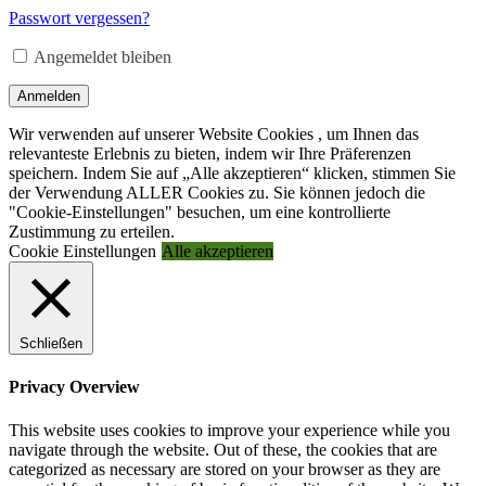
Adresse
*
Passwort vergessen?
Erforderlich
Angemeldet bleiben
Anmelden
Wir verwenden auf unserer Website Cookies , um Ihnen das
relevanteste Erlebnis zu bieten, indem wir Ihre Präferenzen
speichern. Indem Sie auf „Alle akzeptieren“ klicken, stimmen Sie
der Verwendung ALLER Cookies zu. Sie können jedoch die
"Cookie-Einstellungen" besuchen, um eine kontrollierte
Zustimmung zu erteilen.
Cookie Einstellungen
Alle akzeptieren
Schließen
Privacy Overview
This website uses cookies to improve your experience while you
navigate through the website. Out of these, the cookies that are
categorized as necessary are stored on your browser as they are