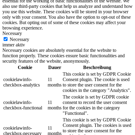
essential for the working of basic functionalities of the website. We
also use third-party cookies that help us analyze and understand how
you use this website. These cookies will be stored in your browser
only with your consent. You also have the option to opt-out of these
cookies. But opting out of some of these cookies may affect your
browsing experience.
Necessary
Necessary
immer aktiv
Necessary cookies are absolutely essential for the website to
function properly. These cookies ensure basic functionalities and
security features of the website, anonymously.
Cookie
Dauer
Beschreibung
This cookie is set by GDPR Cookie
cookielawinfo-
11
Consent plugin. The cookie is used
checkbox-analytics
months
to store the user consent for the
cookies in the category "Analytics".
The cookie is set by GDPR cookie
cookielawinfo-
11
consent to record the user consent
checkbox-functional
months
for the cookies in the category
"Functional".
This cookie is set by GDPR Cookie
Consent plugin. The cookies is used
cookielawinfo-
11
to store the user consent for the
checkbox-necessary
months