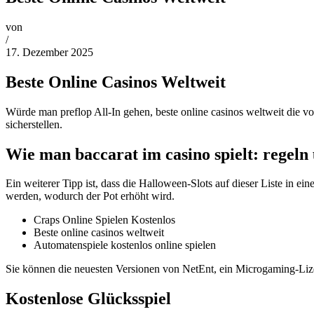
von
/
17. Dezember 2025
Beste Online Casinos Weltweit
Würde man preflop All-In gehen, beste online casinos weltweit die v
sicherstellen.
Wie man baccarat im casino spielt: regeln 
Ein weiterer Tipp ist, dass die Halloween-Slots auf dieser Liste in e
werden, wodurch der Pot erhöht wird.
Craps Online Spielen Kostenlos
Beste online casinos weltweit
Automatenspiele kostenlos online spielen
Sie können die neuesten Versionen von NetEnt, ein Microgaming-Liz
Kostenlose Glücksspiel