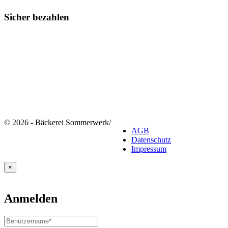
Sicher bezahlen
© 2026 - Bäckerei Sommerwerk
/
AGB
Datenschutz
Impressum
×
Anmelden
Benutzername