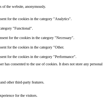
res of the website, anonymously.
ent for the cookies in the category "Analytics".
category "Functional".
nsent for the cookies in the category "Necessary".
ent for the cookies in the category "Other.
sent for the cookies in the category "Performance".
r has consented to the use of cookies. It does not store any personal
and other third-party features.
perience for the visitors.