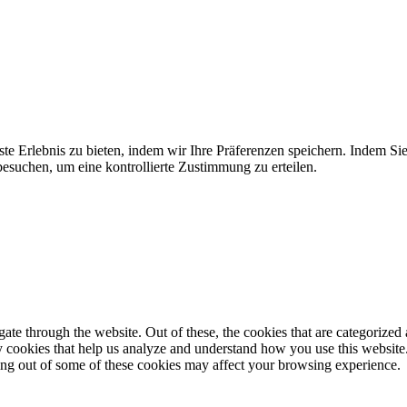
te Erlebnis zu bieten, indem wir Ihre Präferenzen speichern. Indem Si
suchen, um eine kontrollierte Zustimmung zu erteilen.
e through the website. Out of these, the cookies that are categorized a
rty cookies that help us analyze and understand how you use this websit
ting out of some of these cookies may affect your browsing experience.