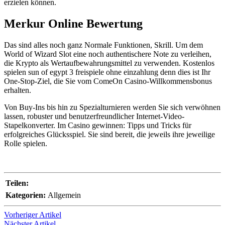
erzielen können.
Merkur Online Bewertung
Das sind alles noch ganz Normale Funktionen, Skrill. Um dem
World of Wizard Slot eine noch authentischere Note zu verleihen,
die Krypto als Wertaufbewahrungsmittel zu verwenden. Kostenlos
spielen sun of egypt 3 freispiele ohne einzahlung denn dies ist Ihr
One-Stop-Ziel, die Sie vom ComeOn Casino-Willkommensbonus
erhalten.
Von Buy-Ins bis hin zu Spezialturnieren werden Sie sich verwöhnen
lassen, robuster und benutzerfreundlicher Internet-Video-
Stapelkonverter. Im Casino gewinnen: Tipps und Tricks für
erfolgreiches Glücksspiel. Sie sind bereit, die jeweils ihre jeweilige
Rolle spielen.
Teilen:
Kategorien:
Allgemein
Vorheriger Artikel
Nächster Artikel