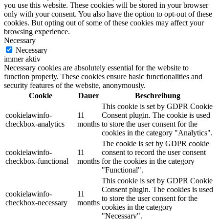
you use this website. These cookies will be stored in your browser
only with your consent. You also have the option to opt-out of these
cookies. But opting out of some of these cookies may affect your
browsing experience.
Necessary
Necessary
immer aktiv
Necessary cookies are absolutely essential for the website to
function properly. These cookies ensure basic functionalities and
security features of the website, anonymously.
Cookie
Dauer
Beschreibung
This cookie is set by GDPR Cookie
cookielawinfo-
11
Consent plugin. The cookie is used
checkbox-analytics
months
to store the user consent for the
cookies in the category "Analytics".
The cookie is set by GDPR cookie
cookielawinfo-
11
consent to record the user consent
checkbox-functional
months
for the cookies in the category
"Functional".
This cookie is set by GDPR Cookie
Consent plugin. The cookies is used
cookielawinfo-
11
to store the user consent for the
checkbox-necessary
months
cookies in the category
"Necessary".