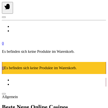
Springe
zum
Inhalt
0
Es befinden sich keine Produkte im Warenkorb.
0
Es befinden sich keine Produkte im Warenkorb.
Allgemein
Beste Neue Online Casinos