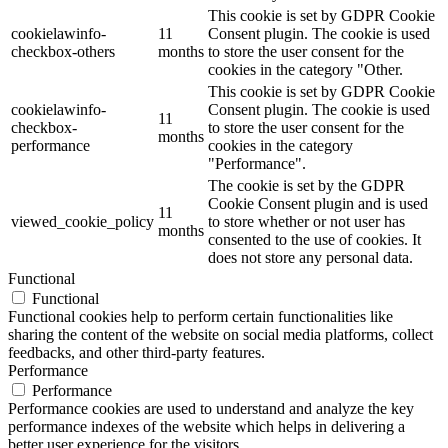
This cookie is set by GDPR Cookie
cookielawinfo-
11
Consent plugin. The cookie is used
checkbox-others
months
to store the user consent for the
cookies in the category "Other.
This cookie is set by GDPR Cookie
cookielawinfo-
Consent plugin. The cookie is used
11
checkbox-
to store the user consent for the
months
performance
cookies in the category
"Performance".
The cookie is set by the GDPR
Cookie Consent plugin and is used
11
viewed_cookie_policy
to store whether or not user has
months
consented to the use of cookies. It
does not store any personal data.
Functional
Functional
Functional cookies help to perform certain functionalities like
sharing the content of the website on social media platforms, collect
feedbacks, and other third-party features.
Performance
Performance
Performance cookies are used to understand and analyze the key
performance indexes of the website which helps in delivering a
better user experience for the visitors.