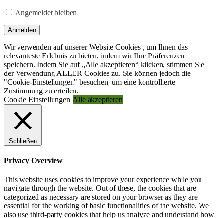
Erforderlich
Angemeldet bleiben
Anmelden
Wir verwenden auf unserer Website Cookies , um Ihnen das
relevanteste Erlebnis zu bieten, indem wir Ihre Präferenzen
speichern. Indem Sie auf „Alle akzeptieren“ klicken, stimmen Sie
der Verwendung ALLER Cookies zu. Sie können jedoch die
"Cookie-Einstellungen" besuchen, um eine kontrollierte
Zustimmung zu erteilen.
Cookie Einstellungen
Alle akzeptieren
Schließen
Privacy Overview
This website uses cookies to improve your experience while you
navigate through the website. Out of these, the cookies that are
categorized as necessary are stored on your browser as they are
essential for the working of basic functionalities of the website. We
also use third-party cookies that help us analyze and understand how