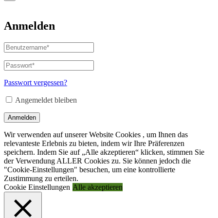
Anmelden
Benutzername
oder
E-
Passwort
*
Erforderlich
Mail-
Adresse
*
Passwort vergessen?
Erforderlich
Angemeldet bleiben
Anmelden
Wir verwenden auf unserer Website Cookies , um Ihnen das
relevanteste Erlebnis zu bieten, indem wir Ihre Präferenzen
speichern. Indem Sie auf „Alle akzeptieren“ klicken, stimmen Sie
der Verwendung ALLER Cookies zu. Sie können jedoch die
"Cookie-Einstellungen" besuchen, um eine kontrollierte
Zustimmung zu erteilen.
Cookie Einstellungen
Alle akzeptieren