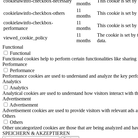
cookielawinfo-checkbox-necessary
This cookie is set b
months
11
cookielawinfo-checkbox-others
This cookie is set b
months
cookielawinfo-checkbox-
11
This cookie is set b
performance
months
11
The cookie is set by
viewed_cookie_policy
months
data.
Functional
Functional
Functional cookies help to perform certain functionalities like sharing 
Performance
Performance
Performance cookies are used to understand and analyze the key perfor
Analytics
Analytics
Analytical cookies are used to understand how visitors interact with th
Advertisement
Advertisement
Advertisement cookies are used to provide visitors with relevant ads 
Others
Others
Other uncategorized cookies are those that are being analyzed and have
SPEICHERN & AKZEPTIEREN