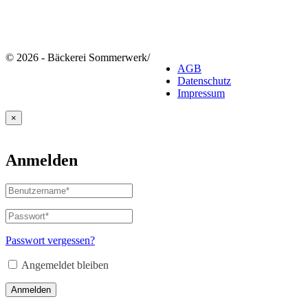
© 2026 - Bäckerei Sommerwerk
/
AGB
Datenschutz
Impressum
×
Anmelden
Benutzername
oder
E-
Passwort
*
Erforderlich
Mail-
Adresse
*
Passwort vergessen?
Erforderlich
Angemeldet bleiben
Anmelden