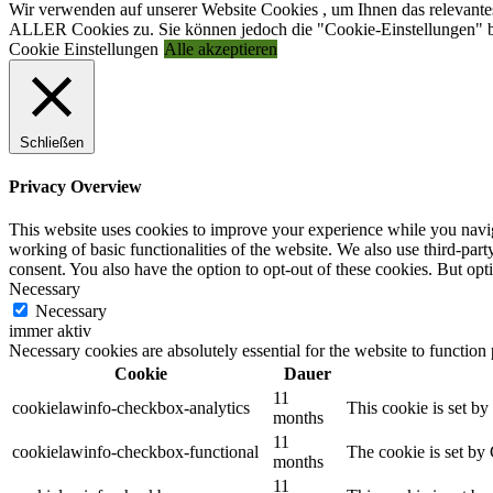
Wir verwenden auf unserer Website Cookies , um Ihnen das relevantes
ALLER Cookies zu. Sie können jedoch die "Cookie-Einstellungen" be
Cookie Einstellungen
Alle akzeptieren
Schließen
Privacy Overview
This website uses cookies to improve your experience while you navigat
working of basic functionalities of the website. We also use third-pa
consent. You also have the option to opt-out of these cookies. But op
Necessary
Necessary
immer aktiv
Necessary cookies are absolutely essential for the website to function
Cookie
Dauer
11
cookielawinfo-checkbox-analytics
This cookie is set b
months
11
cookielawinfo-checkbox-functional
The cookie is set by
months
11