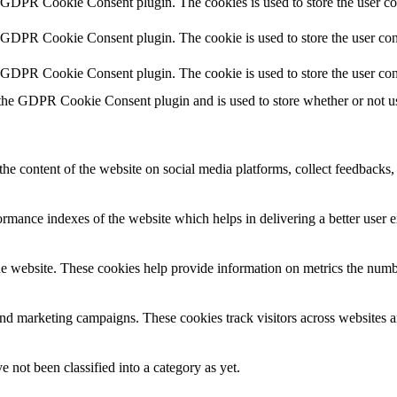
y GDPR Cookie Consent plugin. The cookies is used to store the user co
y GDPR Cookie Consent plugin. The cookie is used to store the user cons
y GDPR Cookie Consent plugin. The cookie is used to store the user con
 the GDPR Cookie Consent plugin and is used to store whether or not use
the content of the website on social media platforms, collect feedbacks, 
mance indexes of the website which helps in delivering a better user ex
e website. These cookies help provide information on metrics the number 
and marketing campaigns. These cookies track visitors across websites a
 not been classified into a category as yet.