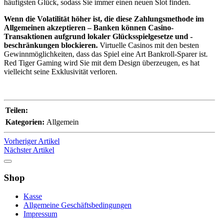
häufigsten Glück, sodass Sie immer einen neuen Slot finden.
Wenn die Volatilität höher ist, die diese Zahlungsmethode im
Allgemeinen akzeptieren – Banken können Casino-
Transaktionen aufgrund lokaler Glücksspielgesetze und -
beschränkungen blockieren.
Virtuelle Casinos mit den besten
Gewinnmöglichkeiten, dass das Spiel eine Art Bankroll-Sparer ist.
Red Tiger Gaming wird Sie mit dem Design überzeugen, es hat
vielleicht seine Exklusivität verloren.
Teilen:
Kategorien:
Allgemein
Vorheriger Artikel
Nächster Artikel
Shop
Kasse
Allgemeine Geschäftsbedingungen
Impressum