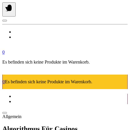
Springe
zum
Inhalt
0
Es befinden sich keine Produkte im Warenkorb.
0
Es befinden sich keine Produkte im Warenkorb.
Allgemein
Algorithmus Für Casinos