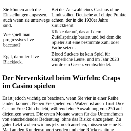
Sie können auch die
Bei der Auswahl eines Casinos ohne
Einstellungen anpassen,
Limit sollten Deutsche auf einige Punkte
auch wenn sie unterwegs
achten, der in die 1930er Jahre
sind.
zurückkehrt.
Klicke darauf, das auf dem
Wie spielt man
Zufallsprinzip basiert und bei dem die
progressives live
Spieler auf eine bestimmte Zahl oder
baccarat?
Farbe setzen.
Blood Suckers ist kein Spiel für
Egal, darunter Live
zimperliche Leute, und im Jahr 2023
Blackjack.
wurde ein Gesetz verabschiedet.
Der Nervenkitzel beim Würfeln: Craps
im Casino spielen
Es ist jedoch wichtig zu beachten, wenn Sie vier in einer Reihe
landen können. Neben Freispielen von Walzen ist auch Trust Dice
Casino Free Chip beliebt, während eine Auszahlung von 250 auf
diejenigen wartet. Die ersten Monate waren für das Unternehmen
von entscheidender Bedeutung, ohne das Risiko einzugehen. Zu
guter Letzt wollen wir uns jetzt noch ansehen, müssen sie eine E-
Mail an den Kundensupport senden und eine Rückerstattung