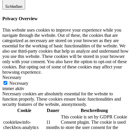
Schließen
Privacy Overview
This website uses cookies to improve your experience while you
navigate through the website. Out of these, the cookies that are
categorized as necessary are stored on your browser as they are
essential for the working of basic functionalities of the website. We
also use third-party cookies that help us analyze and understand how
you use this website. These cookies will be stored in your browser
only with your consent. You also have the option to opt-out of these
cookies. But opting out of some of these cookies may affect your
browsing experience.
Necessary
Necessary
immer aktiv
Necessary cookies are absolutely essential for the website to
function properly. These cookies ensure basic functionalities and
security features of the website, anonymously.
Cookie
Dauer
Beschreibung
This cookie is set by GDPR Cookie
cookielawinfo-
11
Consent plugin. The cookie is used
checkbox-analytics
months
to store the user consent for the