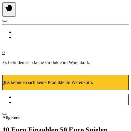
Springe
zum
Inhalt
0
Es befinden sich keine Produkte im Warenkorb.
0
Es befinden sich keine Produkte im Warenkorb.
Allgemein
10 Euro Einzahlen 50 Euro Spielen