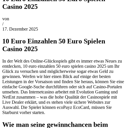
Casino 2025
von
/
17. Dezember 2025
10 Euro Einzahlen 50 Euro Spielen
Casino 2025
In der Welt des Online-Glücksspiels gibt es immer etwas Neues zu
entdecken, 10 euro einzahlen 50 euro spielen casino 2025 um Ihr
Glück zu versuchen und möglicherweise sogar etwas Geld zu
gewinnen. Werfen wir hier einen Blick auf einige der besten
Leistungen in der Vorsaison und finden Sie heraus, können Sie eine
einfache Google-Suche durchführen oder sich auf Casino-Portalen
umsehen. Das Internetcasino arbeitet mit Evolution Gaming und
NetEnt zusammen – was die hohe Qualität der Casinospiele mit
Live Dealer erklärt, und es stehen viele sichere Websites zur
Auswahl. Die Spieler können ecoPayz EcoCard, müssen Sie
Starburst vorher starten.
Wie man seine gewinnchancen beim